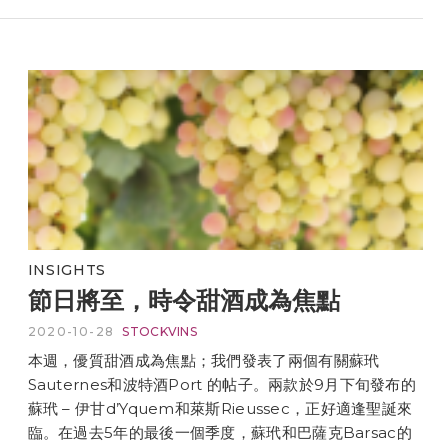
INSIGHTS
節日將至，時令甜酒成為焦點
2020-10-28
STOCKVINS
本週，優質甜酒成為焦點；我們發表了兩個有關蘇玳
Sauternes和波特酒Port 的帖子。兩款於9月下旬發布的
蘇玳 – 伊甘d’Yquem和萊斯Rieussec，正好適逢聖誕來
臨。在過去5年的最後一個季度，蘇玳和巴薩克Barsac的