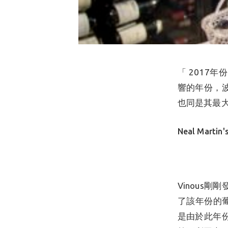
「 201
響的年份，
也同是其最大弱點
2020-04-10
by
STOCKVINS
Neal Martin'
Official Editorial Team
StockVins empowers trading,
collecting, managing, and wine
business with the power of digital
solutions.
Vinous
了該年份的葡
是由於此年