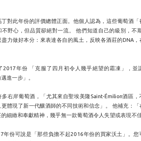
。
馬丁對此年份的評價總體正面。他個人認為，這些葡萄酒「
和不野心，但品質卻絕對一流。 他們知道自己的級別，不期望
只盡力做好本分：來表達各自的風土，反映各酒莊的DNA，
」
了2017年份 「克服了四月初令人幾乎絕望的霜凍」，並
向邁進一步」。
多右岸葡萄酒，「尤其來自聖埃美隆Saint-Émilion酒區
且更體現了新一代釀酒師的不同技術和信念」。 他補充：「
莊的細緻和奉獻精神，幾乎無一款葡萄酒令人失望或表現不
17年份可說是「那些負擔不起2016年份的買家沃土」。