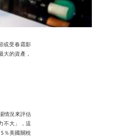
節或受春霜影
Bordeaux
波爾多
Neal Martin
最大的資產，
市場情況來評估
引力不大」，這
5％美國關稅