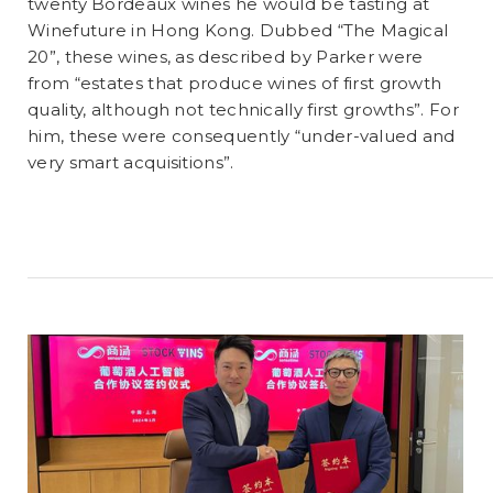
twenty Bordeaux wines he would be tasting at
Winefuture in Hong Kong. Dubbed “The Magical
20”, these wines, as described by Parker were
from “estates that produce wines of first growth
quality, although not technically first growths”. For
him, these were consequently “under-valued and
very smart acquisitions”.