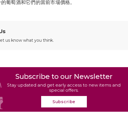
分的葡萄酒和它們的當前市場價格。
Us
 let us know what you think.
Subscribe to our Newsletter
Stay updated and get early access to new items and
special offers.
Subscribe