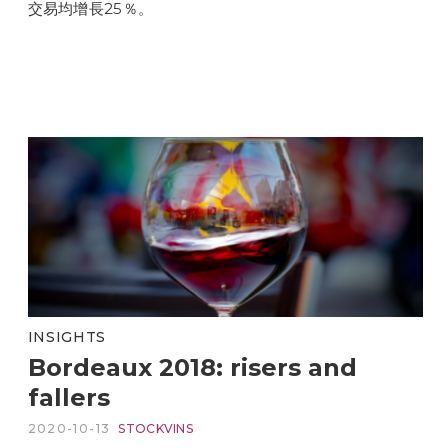
交易均增長25％。
INSIGHTS
Bordeaux 2018: risers and
fallers
2020-10-13
STOCKVINS