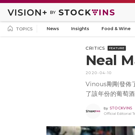
News
Insights
Food & Wine
TOPICS
CRITICS
FEATURE
Neal 
2020-04-10
Vinous剛剛
了該年份的葡萄酒
by
STOCKVINS
Share
Official Editorial