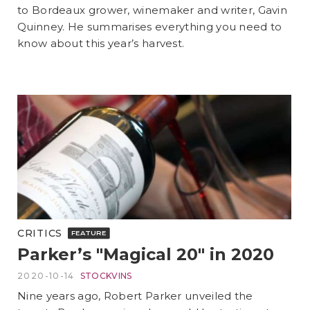
to Bordeaux grower, winemaker and writer, Gavin
Quinney. He summarises everything you need to
know about this year’s harvest.
CRITICS
FEATURE
Parker’s "Magical 20" in 2020
2020-10-14
STOCKVINS
Nine years ago, Robert Parker unveiled the