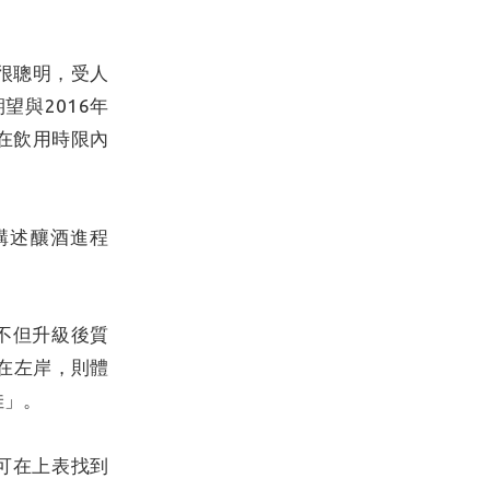
很聰明，受人
與2016年
在飲用時限內
講述釀酒進程
，不但升級後質
在左岸，則體
佳」。
您可在上表找到