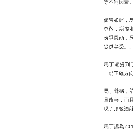
等不利因素
儘管如此，
尊敬，謙虛
份爭風頭，
提供享受。
馬丁還提到
「朝正確方
馬丁聲稱，許
量改善，而
現了頂級酒
馬丁認為20